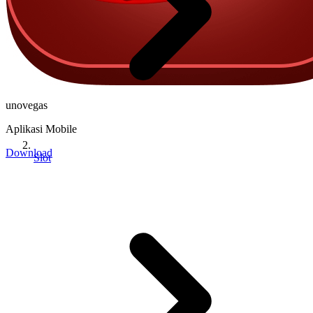
unovegas
Aplikasi Mobile
Download
Slot