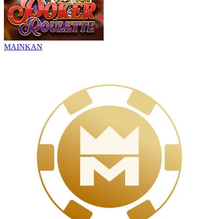
MAINKAN