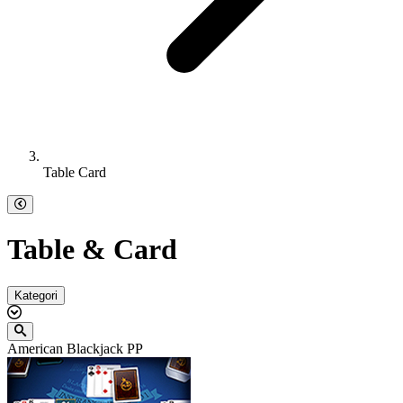
Table Card
Table & Card
Kategori
American Blackjack PP