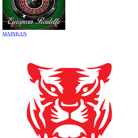
MAINKAN