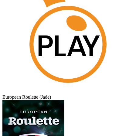
European Roulette (Jade)