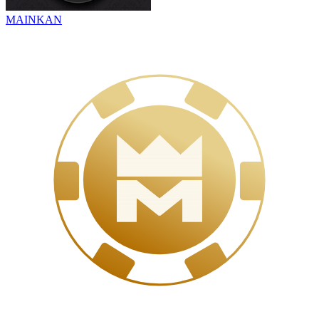
MAINKAN