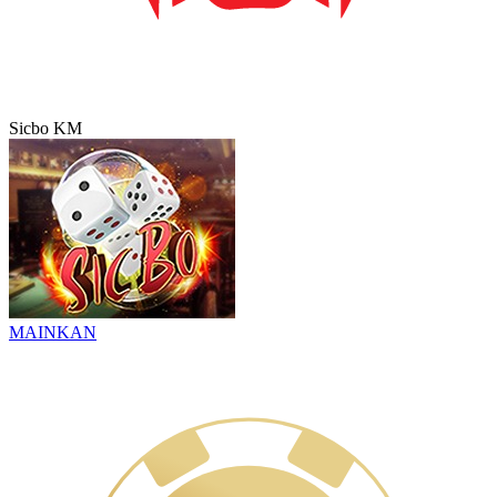
Sicbo KM
MAINKAN