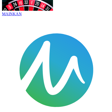
MAINKAN