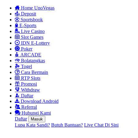
Home UnoVegas
Deposit
Sportsbook
E-Sports
Live Casino
Slot Games
IDN E-Lottery
Poker
ARCADE
Bolatangkas
Togel
Cara Bermain
RTP Slots
Promosi
Withdraw
Daftar
Download Android
Referral
Hubungi Kami
Daftar
Masuk
Lupa Kata Sandi?
Butuh Bantuan?
Live Chat Di Sini