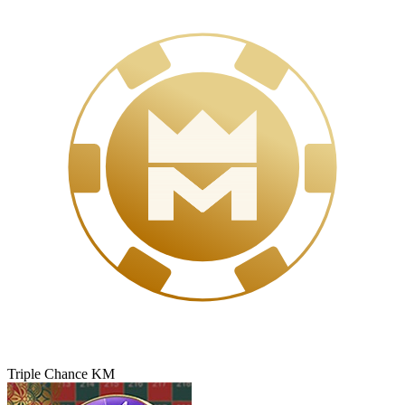
Triple Chance KM