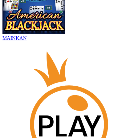
MAINKAN