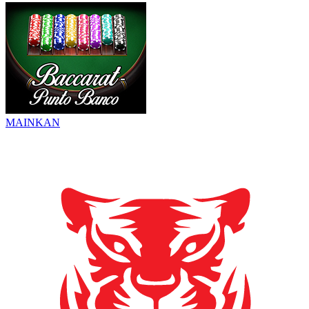
MAINKAN