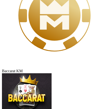
Baccarat KM