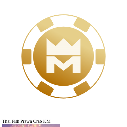
Thai Fish Prawn Crab KM