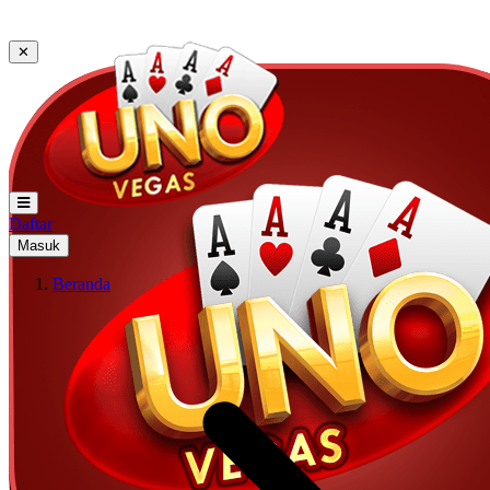
✕
Daftar
Masuk
Beranda