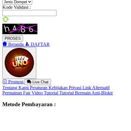
Kode Validasi
:
PROSES
Beranda
DAFTAR
Promosi
Live Chat
Tentang Kami
Peraturan
Kebijakan Privasi
Link Alternatif
Permainan Fair
Video Tutorial
Tutorial Bermain
Anti-Blokir
Metode Pembayaran :