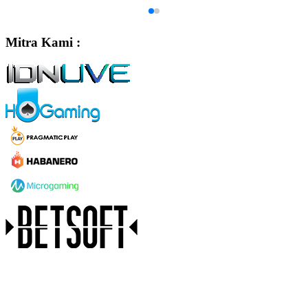
Mitra Kami :