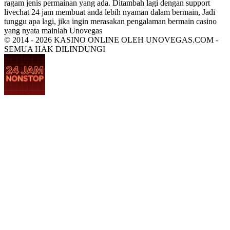
ragam jenis permainan yang ada. Ditambah lagi dengan support
livechat 24 jam membuat anda lebih nyaman dalam bermain, Jadi
tunggu apa lagi, jika ingin merasakan pengalaman bermain casino
yang nyata mainlah Unovegas
© 2014 - 2026 KASINO ONLINE OLEH UNOVEGAS.COM -
SEMUA HAK DILINDUNGI