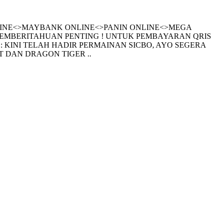
NLINE<>MAYBANK ONLINE<>PANIN ONLINE<>MEGA
EMBERITAHUAN PENTING ! UNTUK PEMBAYARAN QRIS
 : KINI TELAH HADIR PERMAINAN SICBO, AYO SEGERA
T DAN DRAGON TIGER ..