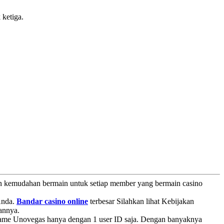
 ketiga.
kan kemudahan bermain untuk setiap member yang bermain casino
.
Anda.
Bandar casino online
terbesar Silahkan lihat Kebijakan
annya.
 game Unovegas hanya dengan 1 user ID saja. Dengan banyaknya