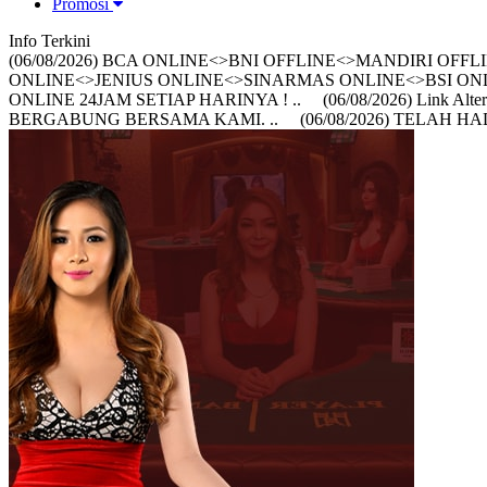
Promosi
Info Terkini
(06/08/2026)
BCA ONLINE<>BNI OFFLINE<>MANDIRI OFF
ONLINE<>JENIUS ONLINE<>SINARMAS ONLINE<>BSI O
ONLINE 24JAM SETIAP HARINYA ! ..
(06/08/2026)
Link Alte
BERGABUNG BERSAMA KAMI. ..
(06/08/2026)
TELAH HA