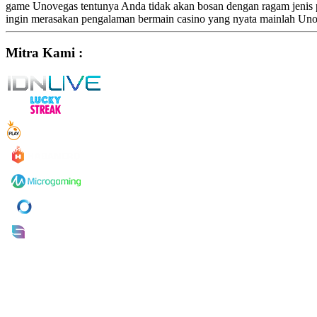
game Unovegas tentunya Anda tidak akan bosan dengan ragam jenis p
ingin merasakan pengalaman bermain casino yang nyata mainlah Un
Mitra Kami :