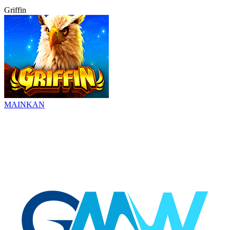
Griffin
MAINKAN