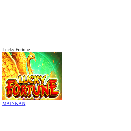
Lucky Fortune
MAINKAN