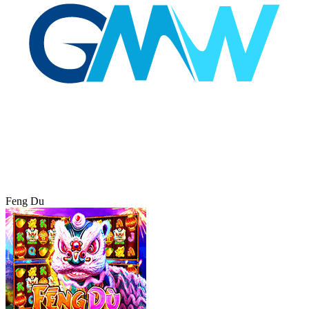
Feng Du