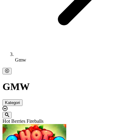
Gmw
GMW
Kategori
Hot Berries Fireballs