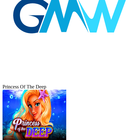
Princess Of The Deep