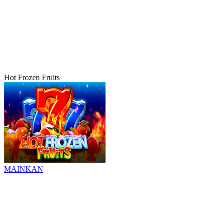
Hot Frozen Fruits
MAINKAN