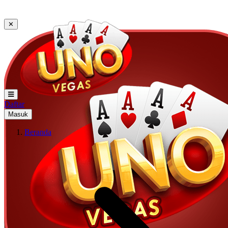
✕
Daftar
Masuk
Beranda