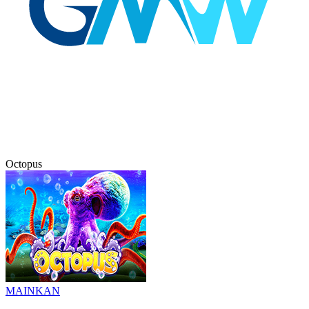
Octopus
MAINKAN