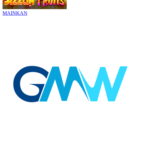
MAINKAN