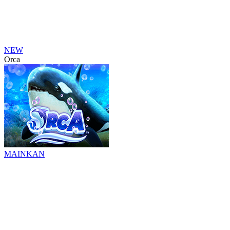
NEW
Orca
MAINKAN