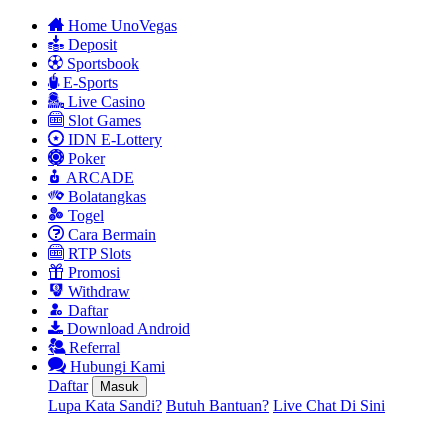
Home UnoVegas
Deposit
Sportsbook
E-Sports
Live Casino
Slot Games
IDN E-Lottery
Poker
ARCADE
Bolatangkas
Togel
Cara Bermain
RTP Slots
Promosi
Withdraw
Daftar
Download Android
Referral
Hubungi Kami
Daftar
Masuk
Lupa Kata Sandi?
Butuh Bantuan?
Live Chat Di Sini