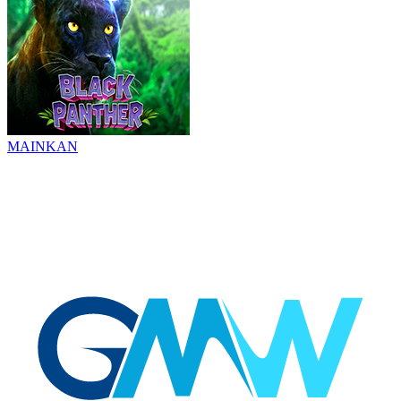
MAINKAN