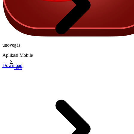
unovegas
Aplikasi Mobile
Download
Slot