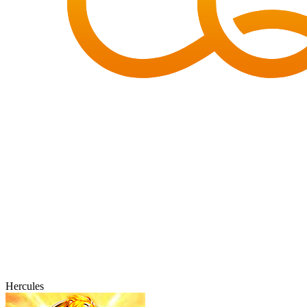
Hercules