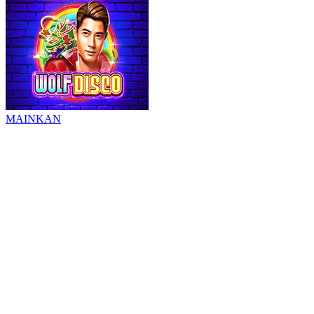
MAINKAN