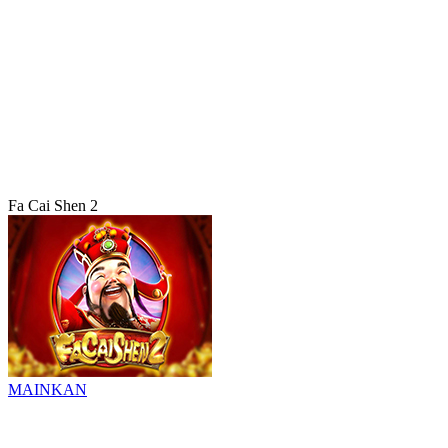
Fa Cai Shen 2
MAINKAN