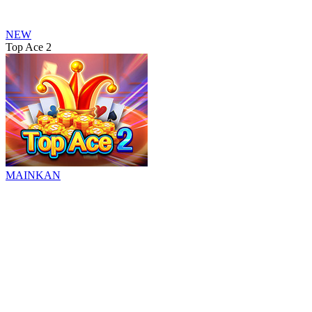
NEW
Top Ace 2
MAINKAN