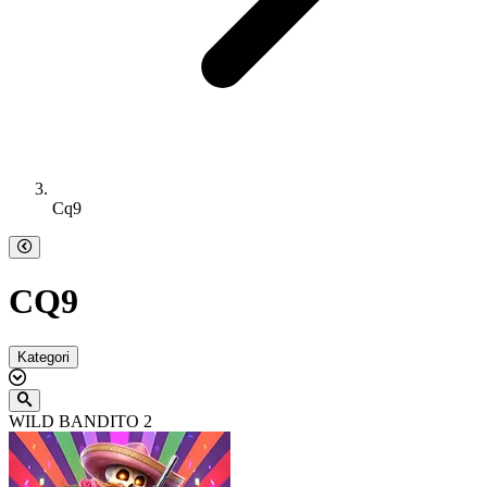
Cq9
CQ9
Kategori
WILD BANDITO 2