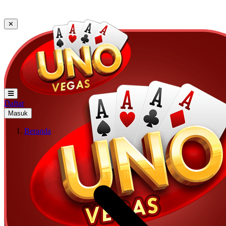
✕
Daftar
Masuk
Beranda