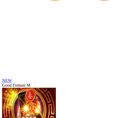
NEW
Good Fortune M