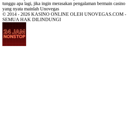
tunggu apa lagi, jika ingin merasakan pengalaman bermain casino
yang nyata mainlah Unovegas
© 2014 - 2026 KASINO ONLINE OLEH UNOVEGAS.COM -
SEMUA HAK DILINDUNGI