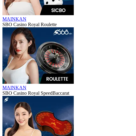
MAINKAN
SBO Casino Royal Roulette
MAINKAN
SBO Casino Royal SpeedBaccarat