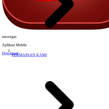
unovegas
Aplikasi Mobile
Download
PERMAINAN KAMI