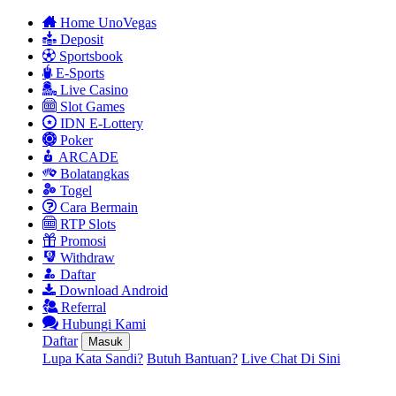
Home UnoVegas
Deposit
Sportsbook
E-Sports
Live Casino
Slot Games
IDN E-Lottery
Poker
ARCADE
Bolatangkas
Togel
Cara Bermain
RTP Slots
Promosi
Withdraw
Daftar
Download Android
Referral
Hubungi Kami
Daftar
Masuk
Lupa Kata Sandi?
Butuh Bantuan?
Live Chat Di Sini