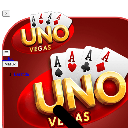
✕
Daftar
Masuk
Beranda