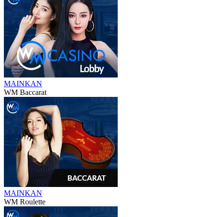
MAINKAN
WM Baccarat
MAINKAN
WM Roulette