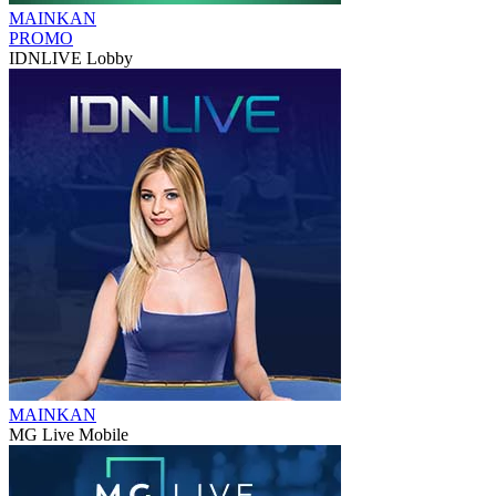
MAINKAN
PROMO
IDNLIVE Lobby
MAINKAN
MG Live Mobile