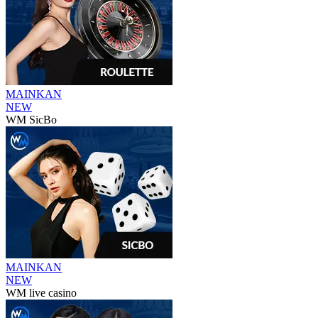
MAINKAN
NEW
WM SicBo
MAINKAN
NEW
WM live casino