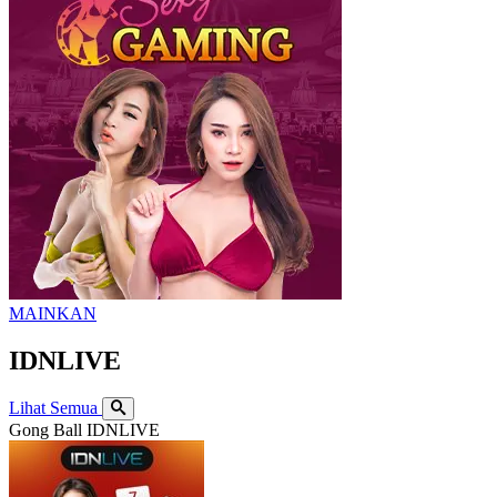
MAINKAN
IDNLIVE
Lihat Semua
Gong Ball IDNLIVE