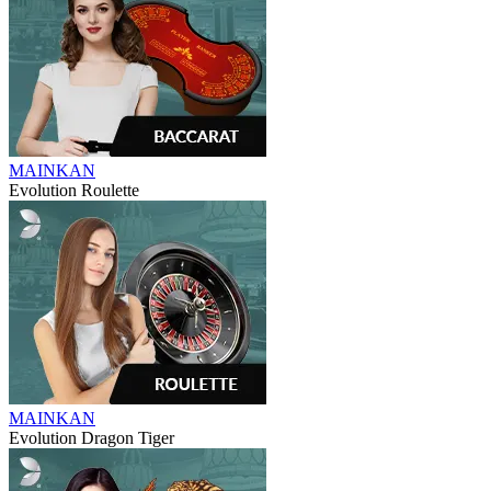
MAINKAN
Evolution Roulette
MAINKAN
Evolution Dragon Tiger