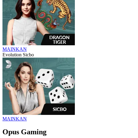
MAINKAN
Evolution Sicbo
MAINKAN
Opus Gaming