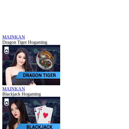
MAINKAN
Dragon Tiger Hogaming
MAINKAN
Blackjack Hogaming