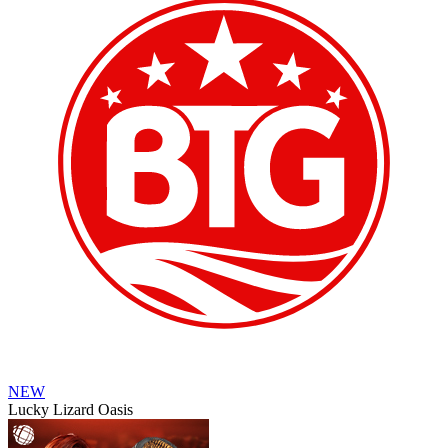
NEW
Lucky Lizard Oasis