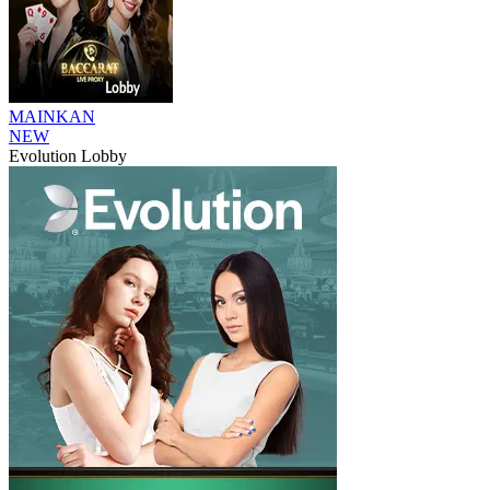
MAINKAN
NEW
Evolution Lobby