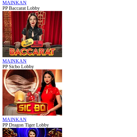
MAINKAN
PP Baccarat Lobby
MAINKAN
PP Sicbo Lobby
MAINKAN
PP Dragon Tiger Lobby