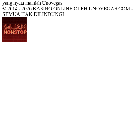
yang nyata mainlah Unovegas
© 2014 - 2026 KASINO ONLINE OLEH UNOVEGAS.COM -
SEMUA HAK DILINDUNGI