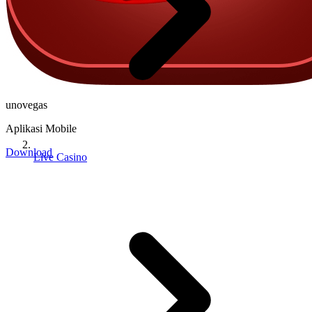
unovegas
Aplikasi Mobile
Download
Live Casino