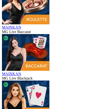
MAINKAN
MG Live Baccarat
MAINKAN
MG Live Blackjack