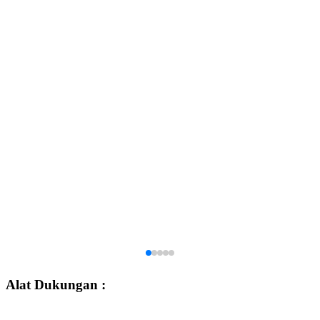
Alat Dukungan :